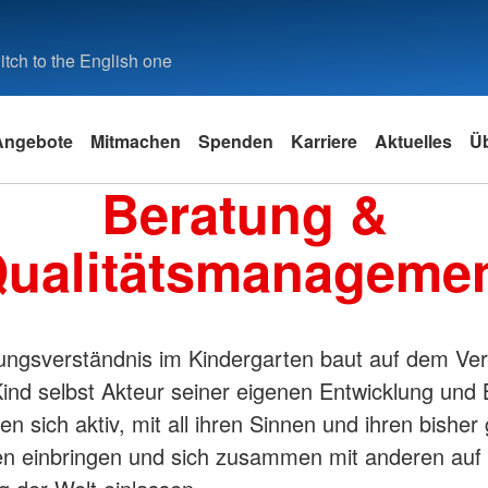
tch to the English one
Angebote
Mitmachen
Spenden
Karriere
Aktuelles
Ü
Beratung &
ft
Kinder, Jugend und Familie
Stellenbörse
Blutspende
Interner Bereich
Suchdiens
Zeitspend
Social Me
ualitätsmanageme
ztes Wohnen
en
Frühförderung
Stellenbörse
Blutspende
Login
Kreisausk
Ehrenamtl
Unsere So
Jugendrotkreuz (JRK) im
Suchdiens
Instagram
Kontakt
Tecklenburger Land
Facebook
Engageme
Menschen mit
Kindertageseinrichtungen
Kontaktformular
LinkedIn
ungsverständnis im Kindergarten baut auf dem Ver
Schulbegleitung
Adressfinder
Blutspend
Schulsanitätsdienst (SSD)
ind selbst Akteur seiner eigenen Entwicklung und B
Ehrenamtl
Jugendrot
len sich aktiv, mit all ihren Sinnen und ihren bishe
Erste Hilfe | Brandschutz
Spenden
n einbringen und sich zusammen mit anderen auf 
der Dienst
Erste-Hilfe-Kurse
Bevölkeru
Kleiner Lebensretter