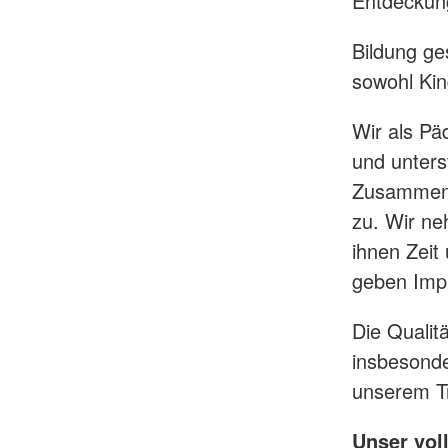
Entdeckung
Frühförderung
DRK-Hausnotruf im 
Bildung ge
Land
Schulbegleitung
sowohl Kin
Tagespflege
WohnenPlus50
Wir als Pä
und unters
Zusammenh
zu. Wir ne
ihnen Zeit
geben Impu
Die Qualit
insbesonde
unserem Tr
Unser vol