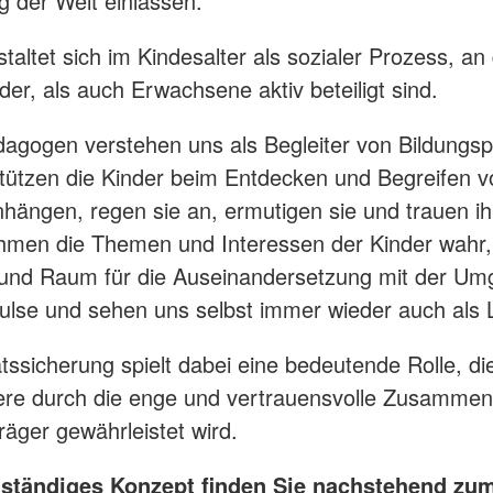
 der Welt einlassen.
Brandschutz
Blutspend
Tecklenburger
Katastrop
staltet sich im Kindesalter als sozialer Prozess, a
Altkleider
Rettungsh
der, als auch Erwachsene aktiv beteiligt sind.
Kleidershops "Jacke wie Hose"
Rettungs
dagogen verstehen uns als Begleiter von Bildungs
tützen die Kinder beim Entdecken und Begreifen v
ängen, regen sie an, ermutigen sie und trauen i
hmen die Themen und Interessen der Kinder wahr
 und Raum für die Auseinandersetzung mit der U
lse und sehen uns selbst immer wieder auch als 
ätssicherung spielt dabei eine bedeutende Rolle, di
re durch die enge und vertrauensvolle Zusammena
äger gewährleistet wird.
lständiges Konzept finden Sie nachstehend zu