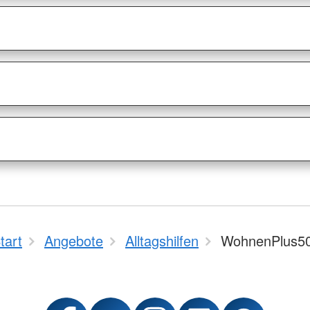
tart
Angebote
Alltagshilfen
WohnenPlus5