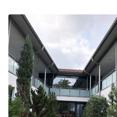
Frühförderung
DRK-Hausnotruf im 
Land
Schulbegleitung
Tagespflege
WohnenPlus50