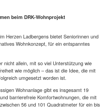
e
henschutz
ommen beim DRK-Wohnprojekt
undearbeit
wache
im Herzen Ladbergens bietet Seniorinnen und
rnatives Wohnkonzept, für ein entspanntes
r nicht allein, mit so viel Unterstützung wie
reiheit wie möglich – das ist die Idee, die mit
folgreich umgesetzt worden ist.
ossigen Wohnanlage gibt es insgesamt 19
und barrierefreie Komfortwohnungen, die mit
zwischen 56 und 101 Quadratmeter für ein bis