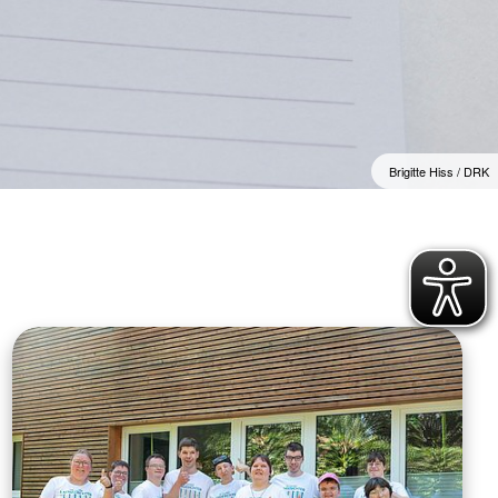
e
henschutz
undearbeit
wache
Brigitte Hiss / DRK