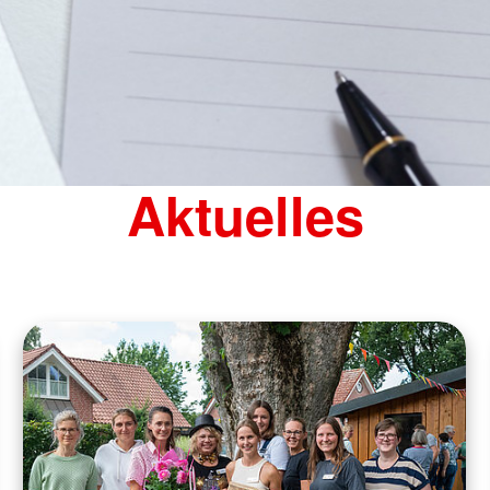
Brandschutz
Blutspend
Tecklenburger
Katastrop
Altkleider
Rettungsh
Kleidershops "Jacke wie Hose"
Rettungs
Aktuelles