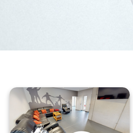
Frühförderung
DRK-Hausnotruf im 
Land
Schulbegleitung
Tagespflege
WohnenPlus50