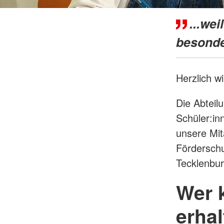
Frühförderung
DRK-Hausnotruf im 
...we
Land
Schulbegleitung
besonde
Tagespflege
WohnenPlus50
Herzlich w
Die Abteil
Schüler:inn
unsere Mit
Förderschu
Tecklenbur
Wer 
erha