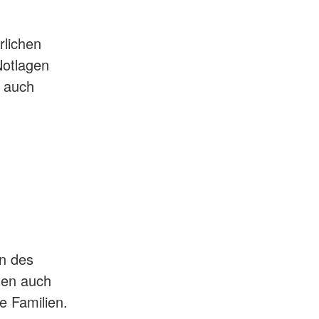
rlichen
Notlagen
n auch
on des
ten auch
e Familien.