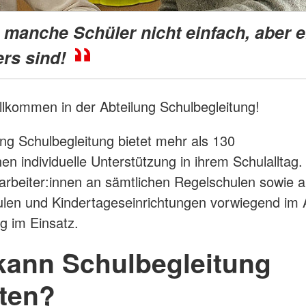
Brandschutz
Blutspend
Tecklenburger
il manche Schüler nicht einfach, aber 
Katastrop
Altkleider
Rettungsh
rs sind!
Kleidershops "Jacke wie Hose"
Rettungs
illkommen in der Abteilung Schulbegleitung!
ung Schulbegleitung bietet mehr als 130
en individuelle Unterstützung in ihrem Schulalltag.
arbeiter:innen an sämtlichen Regelschulen sowie 
len und Kindertageseinrichtungen vorwiegend im A
g im Einsatz.
kann Schulbegleitung
lten?