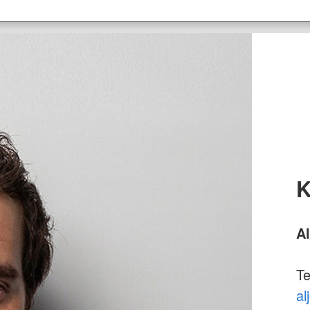
K
Al
Te
al