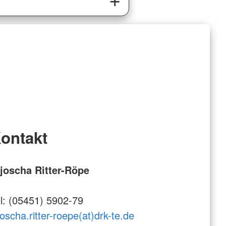
ontakt
joscha Ritter-Röpe
l: (05451) 5902-79
joscha.ritter-roepe(at)drk-te.de