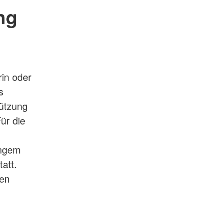
ng
rin oder
s
tützung
ür die
engem
att.
gen