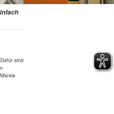
e
einfach
henschutz
undearbeit
wache
 Dafür sind
an
ltkreis