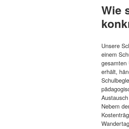
Wie 
konk
Unsere Sch
einem Schü
gesamten U
erhält, hä
Schulbegl
pädagogisc
Austausch 
Nebem dem 
Kostenträg
Wandertage