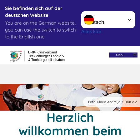
Sie befinden sich auf der
Sprache wechseln zu
deutschen Website
Suche
You are on the German website,
you can use the switch to switch
Alles klar
to the English one
Jugendrotkreuz (JRK) im Tecklenburger
DRK-Kreisverband
Menü
Land
Tecklenburger Land e.V.
& Tochtergesellschaften
Foto: Mario Andreya / DRK e.V.
Herzlich
willkommen beim