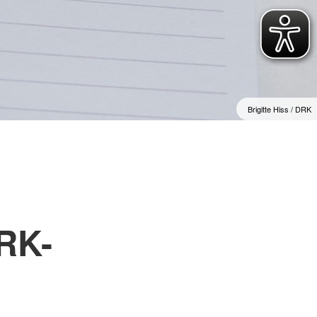
e
henschutz
undearbeit
wache
Brigitte Hiss / DRK
RK-