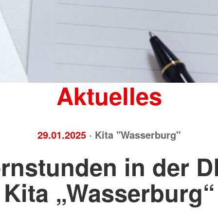
Brandschutz
Blutspend
Tecklenburger
Katastrop
Altkleider
Rettungsh
Kleidershops "Jacke wie Hose"
Rettungs
Aktuelles
29.01.2025
· Kita "Wasserburg"
ernstunden in der D
Kita „Wasserburg“