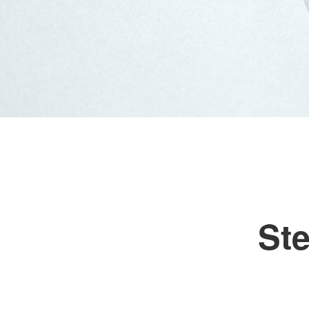
Frühförderung
DRK-Hausnotruf im 
Land
Schulbegleitung
Tagespflege
WohnenPlus50
St