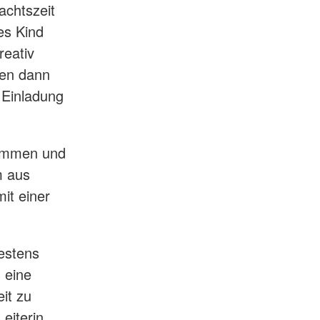
achtszeit
es Kind
reativ
den dann
 Einladung
sammen und
m aus
it einer
bestens
 eine
it zu
eiterin