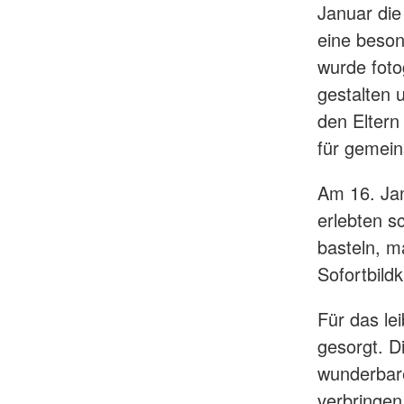
Januar die
eine beson
wurde foto
gestalten 
den Eltern
für gemein
Am 16. Ja
erlebten 
basteln, m
Sofortbild
Für das le
gesorgt. D
wunderbare
verbringen