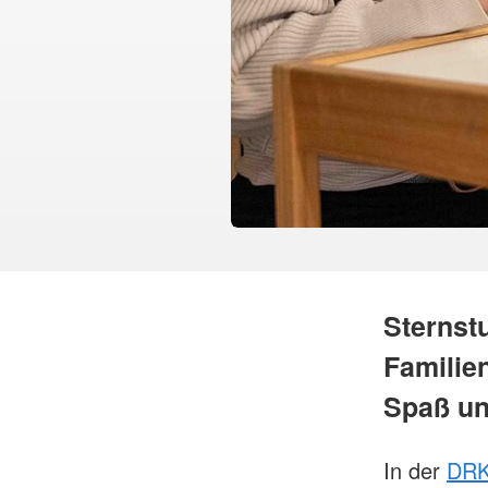
Sternst
Familie
Spaß und
In der
DRK