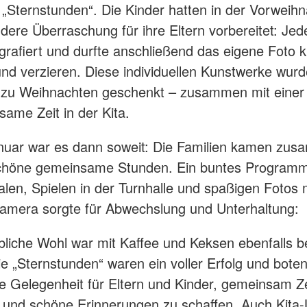
 „Sternstunden“. Die Kinder hatten in der Vorweihn
dere Überraschung für ihre Eltern vorbereitet: Jed
grafiert und durfte anschließend das eigene Foto k
und verzieren. Diese individuellen Kunstwerke wur
 zu Weihnachten geschenkt – zusammen mit einer
same Zeit in der Kita.
nuar war es dann soweit: Die Familien kamen zu
schöne gemeinsame Stunden. Ein buntes Program
alen, Spielen in der Turnhalle und spaßigen Fotos m
kamera sorgte für Abwechslung und Unterhaltung:
ibliche Wohl war mit Kaffee und Keksen ebenfalls 
ie „Sternstunden“ waren ein voller Erfolg und boten
 Gelegenheit für Eltern und Kinder, gemeinsam Ze
 und schöne Erinnerungen zu schaffen. Auch Kita-L