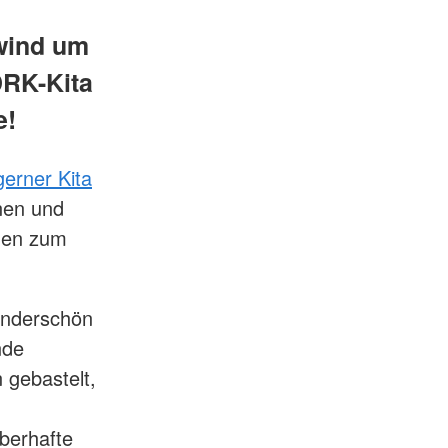
wind um
DRK-Kita
e!
erner Kita
innen und
gen zum
underschön
nde
 gebastelt,
berhafte