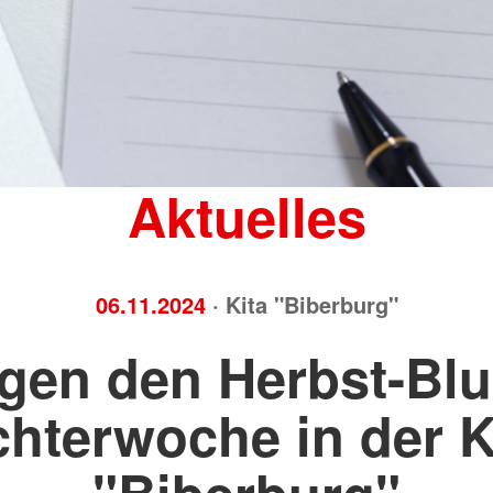
Brandschutz
Blutspend
Tecklenburger
Katastrop
Altkleider
Rettungsh
Kleidershops "Jacke wie Hose"
Rettungs
Aktuelles
06.11.2024
· Kita "Biberburg"
gen den Herbst-Blu
chterwoche in der K
"Biberburg"