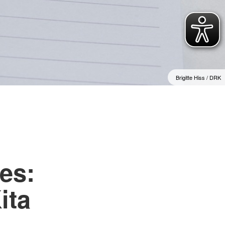
e
henschutz
undearbeit
wache
Brigitte Hiss / DRK
es:
ita