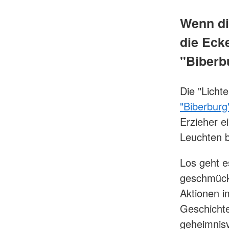
Wenn di
die Eck
"Biberb
Die "Licht
"Biberburg
Erzieher 
Leuchten b
Los geht e
geschmück
Aktionen i
Geschichte
geheimnisv