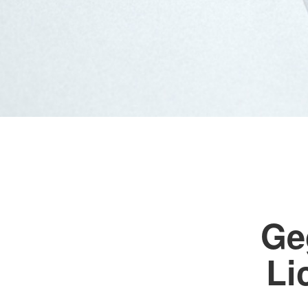
Frühförderung
DRK-Hausnotruf im 
Land
Schulbegleitung
Tagespflege
WohnenPlus50
Ge
Li