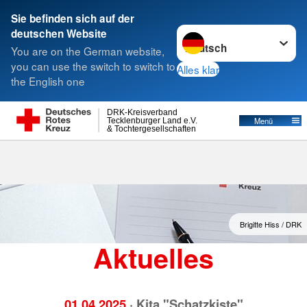
Sie befinden sich auf der
Sprache wechseln zu
deutschen Website
Suche
You are on the German website,
you can use the switch to switch to
Alles klar
the English one
Aktuelles
DRK-Kreisverband
Menü
Tecklenburger Land e.V.
& Tochtergesellschaften
Brigitte Hiss / DRK
Aktuelles
01.04.2025
· Kita "Schatzkiste"