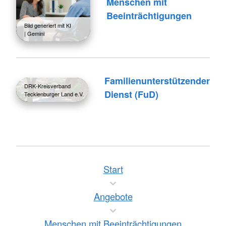
Menschen mit
Beeinträchtigungen
Bild generiert mit KI
| Gemini
Familienunterstützender
DRK-Kreisverband
Dienst (FuD)
Tecklenburger Land e.V.
Start
Angebote
Menschen mit Beeinträchtigungen