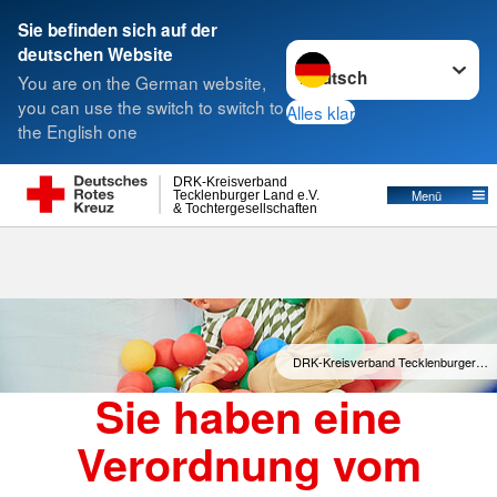
Sie befinden sich auf der
Sprache wechseln zu
deutschen Website
Suche
You are on the German website,
you can use the switch to switch to
Alles klar
the English one
DRK-Kreisverband
Menü
Tecklenburger Land e.V.
& Tochtergesellschaften
DRK-Kreisverband Tecklenburger…
Sie haben eine
Verordnung vom