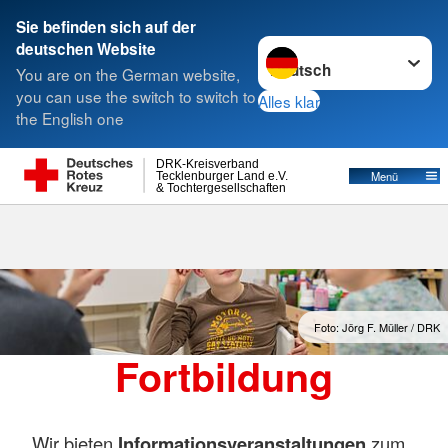
Sie befinden sich auf der
Sprache wechseln zu
deutschen Website
Suche
You are on the German website,
you can use the switch to switch to
Alles klar
the English one
DRK-Kreisverband
Menü
Tecklenburger Land e.V.
& Tochtergesellschaften
Foto: Jörg F. Müller / DRK
Fortbildung
Wir bieten
Informationsveranstaltungen
zum