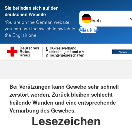
Sie befinden sich auf der
Sprache wechseln zu
deutschen Website
Suche
You are on the German website,
you can use the switch to switch to
Alles klar
the English one
DRK-Kreisverband
Menü
Tecklenburger Land e.V.
& Tochtergesellschaften
Verätzungen
Bei Verätzungen kann Gewebe sehr schnell
zerstört werden. Zurück bleiben schlecht
heilende Wunden und eine entsprechende
Vernarbung des Gewebes.
Lesezeichen