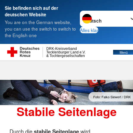
Sie befinden sich auf der
Sprache wechseln zu
deutschen Website
Suche
You are on the German website,
you can use the switch to switch to
Alles klar
the English one
DRK-Kreisverband
Menü
Tecklenburger Land e.V.
& Tochtergesellschaften
Foto: Falko Siewert / DRK
Stabile Seitenlage
Durch die
stabile Seitenlage
wird