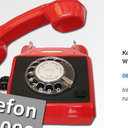
K
Wi
0
In
ru