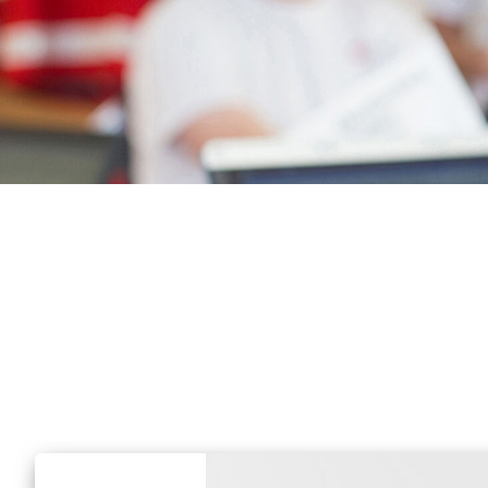
Frühförderung
DRK-Hausnotruf im 
Land
Schulbegleitung
Tagespflege
WohnenPlus50