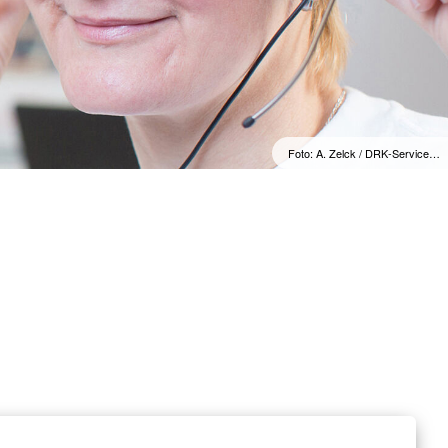
e
henschutz
undearbeit
wache
Foto: A. Zelck / DRK-Service…