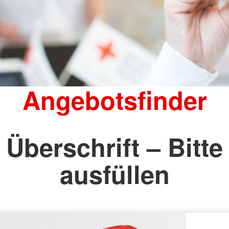
Brandschutz
Blutspend
Tecklenburger
Katastrop
Altkleider
Rettungsh
Kleidershops "Jacke wie Hose"
Rettungs
Angebotsfinder
Überschrift – Bitte
ausfüllen