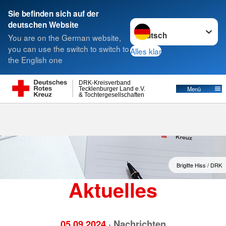
Sie befinden sich auf der
Sprache wechseln zu
deutschen Website
Suche
You are on the German website,
you can use the switch to switch to
Alles klar
the English one
Aktuelles
DRK-Kreisverband
Menü
Tecklenburger Land e.V.
& Tochtergesellschaften
Brigitte Hiss / DRK
Aktuelles
05.09.2024
· Nachrichten