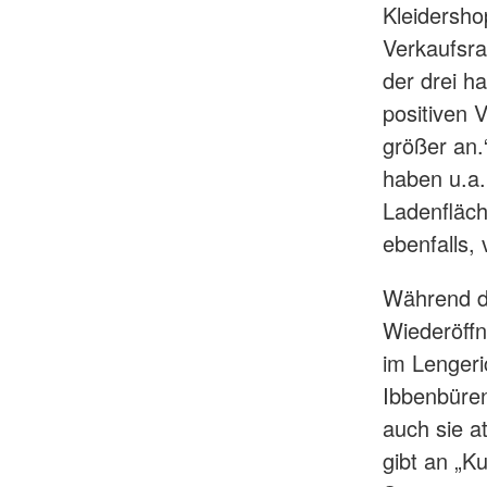
Kleidersho
Verkaufsr
der drei ha
positiven V
größer an
haben u.a.
Ladenfläch
ebenfalls,
Während de
Wiederöffn
im Lengeri
Ibbenbüren
auch sie a
gibt an „K