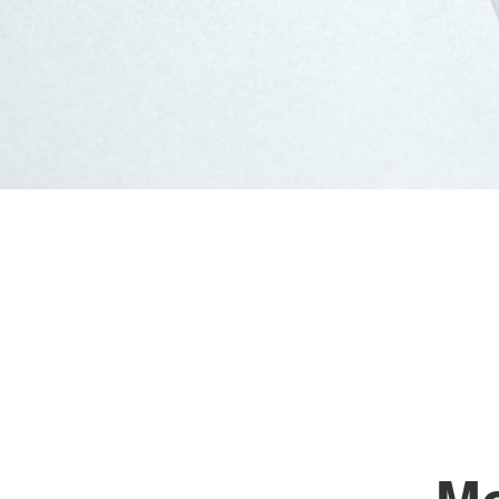
Frühförderung
DRK-Hausnotruf im 
Land
Schulbegleitung
Tagespflege
WohnenPlus50
Mo