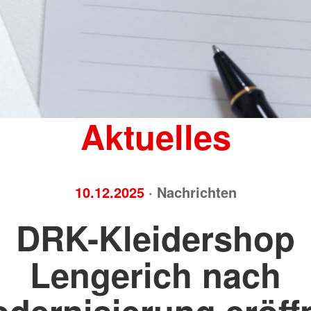
Brandschutz
Blutspend
Tecklenburger
Katastrop
Altkleider
Rettungsh
Kleidershops "Jacke wie Hose"
Rettungs
Aktuelles
10.12.2025
· Nachrichten
DRK-Kleidershop
Lengerich nach
dernisierung eröff