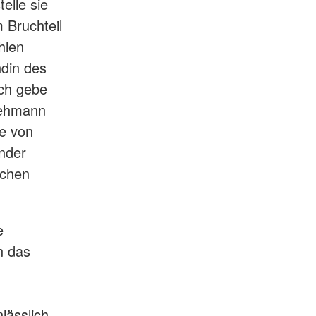
elle sie
 Bruchteil
hlen
ndin des
ich gebe
Lehmann
le von
nder
achen
e
n das
lässlich