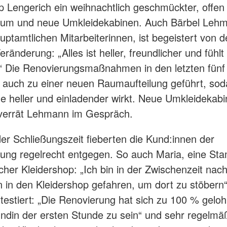
p Lengerich ein weihnachtlich geschmückter, offen 
aum und neue Umkleidekabinen. Auch Bärbel Lehm
uptamtlichen Mitarbeiterinnen, ist begeistert von d
eränderung: „Alles ist heller, freundlicher und fühlt
.“ Die Renovierungsmaßnahmen in den letzten fün
 auch zu einer neuen Raumaufteilung geführt, sod
e heller und einladender wirkt. Neue Umkleidekabi
 verrät Lehmann im Gespräch.
r Schließungszeit fieberten die Kund:innen der
ung regelrecht entgegen. So auch Maria, eine S
cher Kleidershop: „Ich bin in der Zwischenzeit nac
 in den Kleidershop gefahren, um dort zu stöbern“
ttestiert: „Die Renovierung hat sich zu 100 % geloh
undin der ersten Stunde zu sein“ und sehr regelmä