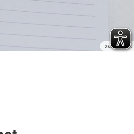
e
henschutz
undearbeit
wache
Brigitte Hiss / DRK
net