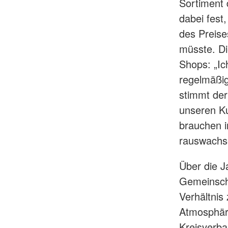
Sortiment 
dabei fest
des Preise
müsste. Di
Shops: „Ic
regelmäßig
stimmt der 
unseren K
brauchen i
rauswachs
Über die J
Gemeinscha
Verhältnis
Atmosphär
Kreisverba