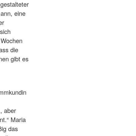
gestalteter
ann, eine
er
 sich
f Wochen
ass die
nen gibt es
tammkundin
h
, aber
nt.“ Maria
ßig das