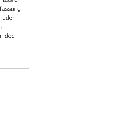
ffassung
r jeden
m
n Idee