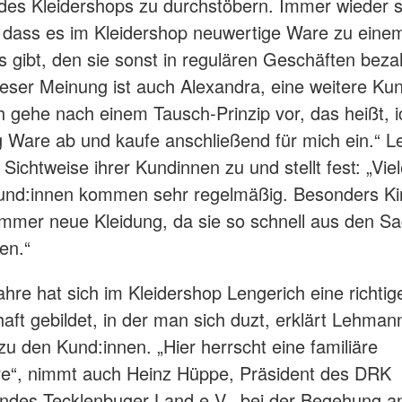
des Kleidershops zu durchstöbern. Immer wieder st
, dass es im Kleidershop neuwertige Ware zu einem
s gibt, den sie sonst in regulären Geschäften beza
eser Meinung ist auch Alexandra, eine weitere Ku
h gehe nach einem Tausch-Prinzip vor, das heißt, 
 Ware ab und kaufe anschließend für mich ein.“ 
Sichtweise ihrer Kundinnen zu und stellt fest: „Vie
und:innen kommen sehr regelmäßig. Besonders Ki
mmer neue Kleidung, da sie so schnell aus den S
en.“
ahre hat sich im Kleidershop Lengerich eine richtig
ft gebildet, in der man sich duzt, erklärt Lehman
 zu den Kund:innen. „Hier herrscht eine familiäre
e“, nimmt auch Heinz Hüppe, Präsident des DRK
ndes Tecklenbuger Land e.V., bei der Begehung an