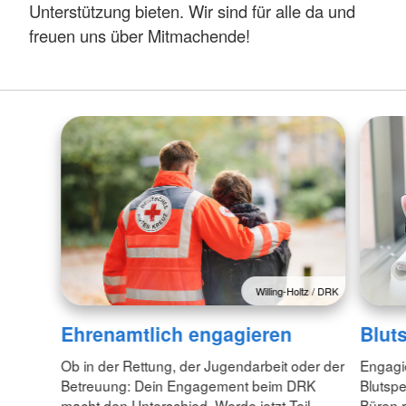
Unterstützung bieten. Wir sind für alle da und
freuen uns über Mitmachende!
Willing-Holtz / DRK
Ehrenamtlich engagieren
Blut
Ob in der Rettung, der Jugendarbeit oder der
Engagie
Betreuung: Dein Engagement beim DRK
Blutsp
macht den Unterschied. Werde jetzt Teil
Büren r