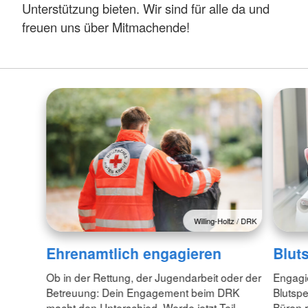
Unterstützung bieten. Wir sind für alle da und
freuen uns über Mitmachende!
Willing-Holtz / DRK
Ehrenamtlich engagieren
Blut
Ob in der Rettung, der Jugendarbeit oder der
Engagie
Betreuung: Dein Engagement beim DRK
Blutsp
macht den Unterschied. Werde jetzt Teil
Büren r