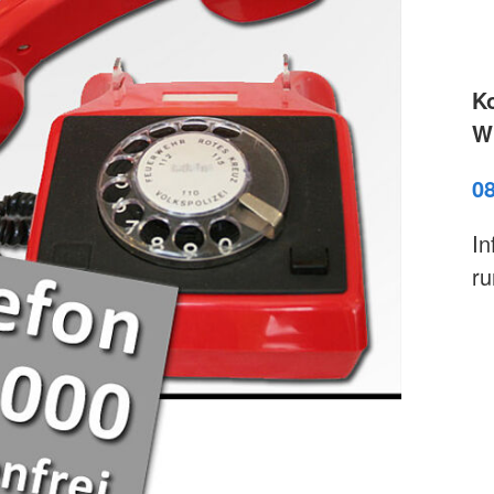
Brandschutz
Blutspend
Tecklenburger
Katastrop
Altkleider
Rettungsh
Kleidershops "Jacke wie Hose"
K
Rettungs
Wi
0
In
ru