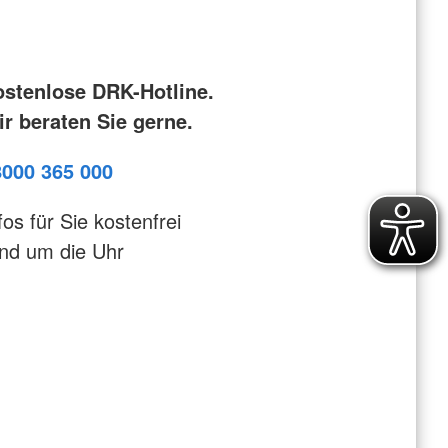
e
henschutz
undearbeit
ostenlose DRK-Hotline.
wache
r beraten Sie gerne.
8000 365 000
fos für Sie kostenfrei
nd um die Uhr