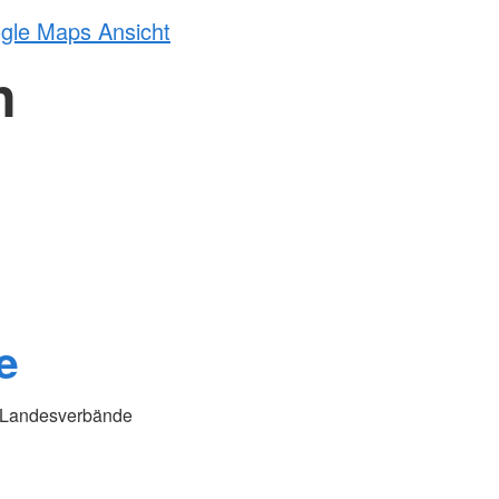
ogle Maps Ansicht
h
e
K Landesverbände