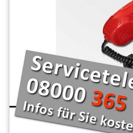
Frühförderung
DRK-Hausnotruf im 
Land
Schulbegleitung
Tagespflege
WohnenPlus50