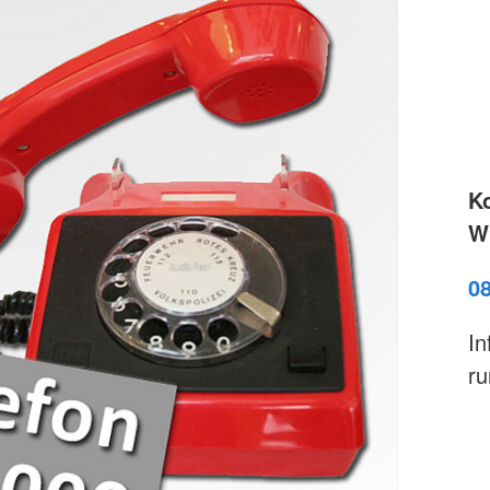
Brandschutz
Blutspend
Tecklenburger
Katastrop
Altkleider
Rettungsh
Kleidershops "Jacke wie Hose"
Rettungs
K
Wi
0
In
ru