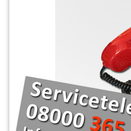
Frühförderung
DRK-Hausnotruf im 
Land
Schulbegleitung
Tagespflege
WohnenPlus50