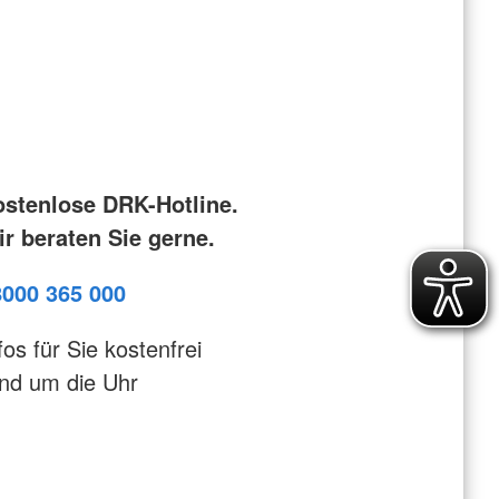
e
henschutz
undearbeit
wache
ostenlose DRK-Hotline.
r beraten Sie gerne.
8000 365 000
fos für Sie kostenfrei
nd um die Uhr