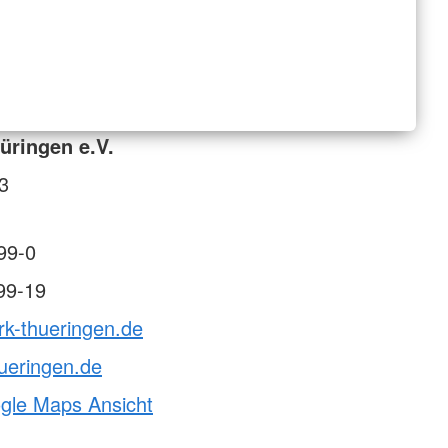
üringen e.V.
 3
99-0
99-19
rk-thueringen.de
ueringen.de
ogle Maps Ansicht