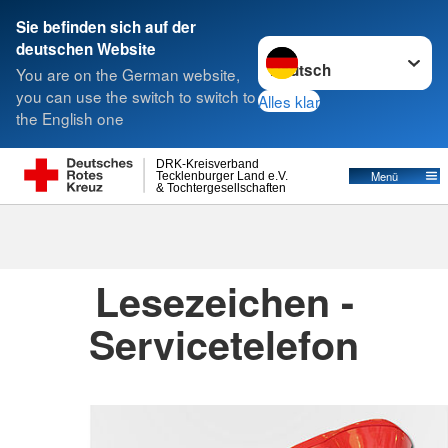
Sie befinden sich auf der
Sprache wechseln zu
deutschen Website
Suche
You are on the German website,
you can use the switch to switch to
Alles klar
the English one
Kreisverbände
DRK-Kreisverband
Menü
Tecklenburger Land e.V.
& Tochtergesellschaften
Kreisverbände
Lesezeichen -
Servicetelefon