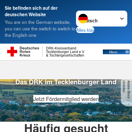
Sie befinden sich auf der
Sprache wechseln zu
deutschen Website
Suche
You are on the German website,
you can use the switch to switch to
Alles klar
the English one
DRK-Kreisverband
Menü
Tecklenburger Land e.V.
& Tochtergesellschaften
Für dich. Für alle.
Das DRK im Tecklenburger Land
n
A
d
o
b
e
S
t
o
c
k
|
c
h
r
is
t
ia
Jetzt Fördermitglied werden
Häufig gesucht