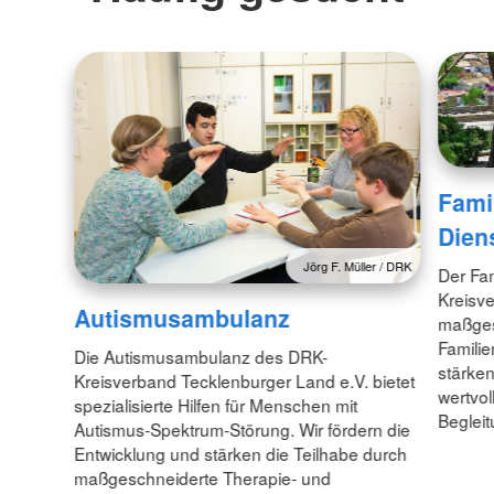
Fami
Dien
Jörg F. Müller / DRK
Der Fa
Kreisve
Autismusambulanz
maßgesc
Familie
Die Autismusambulanz des DRK-
stärken
Kreisverband Tecklenburger Land e.V. bietet
wertvol
spezialisierte Hilfen für Menschen mit
Beglei
Autismus-Spektrum-Störung. Wir fördern die
Entwicklung und stärken die Teilhabe durch
maßgeschneiderte Therapie- und