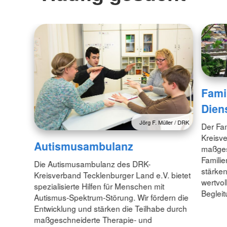
Fami
Dien
Jörg F. Müller / DRK
Der Fa
Kreisve
Autismusambulanz
maßgesc
Familie
Die Autismusambulanz des DRK-
stärken
Kreisverband Tecklenburger Land e.V. bietet
wertvol
spezialisierte Hilfen für Menschen mit
Beglei
Autismus-Spektrum-Störung. Wir fördern die
Entwicklung und stärken die Teilhabe durch
maßgeschneiderte Therapie- und