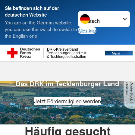
Sie befinden sich auf der
Sprache wechseln zu
deutschen Website
Suche
You are on the German website,
you can use the switch to switch to
Alles klar
the English one
DRK-Kreisverband
Menü
Tecklenburger Land e.V.
& Tochtergesellschaften
Für dich. Für alle.
Das DRK im Tecklenburger Land
n
A
d
o
b
e
S
t
o
c
k
|
c
h
r
is
t
ia
Jetzt Fördermitglied werden
Häufig gesucht