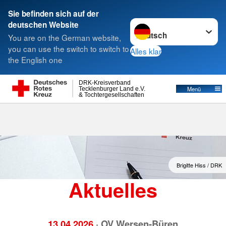
Sie befinden sich auf der
Sprache wechseln zu
deutschen Website
Suche
You are on the German website,
you can use the switch to switch to
Alles klar
the English one
Aktuelles
DRK-Kreisverband
Menü
Tecklenburger Land e.V.
& Tochtergesellschaften
Brigitte Hiss / DRK
Aktuelles
13.04.2026
· OV Wersen-Büren